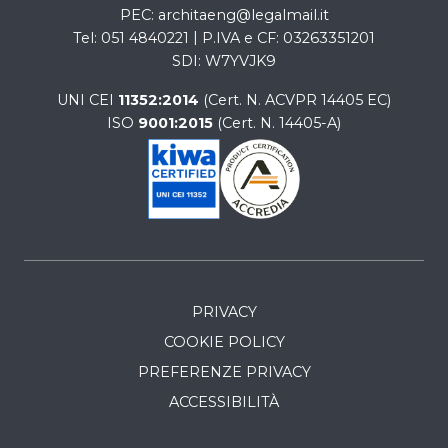
PEC
architaeng@legalmail.it
Tel
051 4840221
P.IVA e CF
03263351201
SDI
W7YVJK9
UNI CEI
11352:2014
(Cert. N. ACVPR 14405 EC)
ISO
9001:2015
(Cert. N. 14405-A)
PRIVACY
COOKIE POLICY
PREFERENZE PRIVACY
ACCESSIBILITÀ